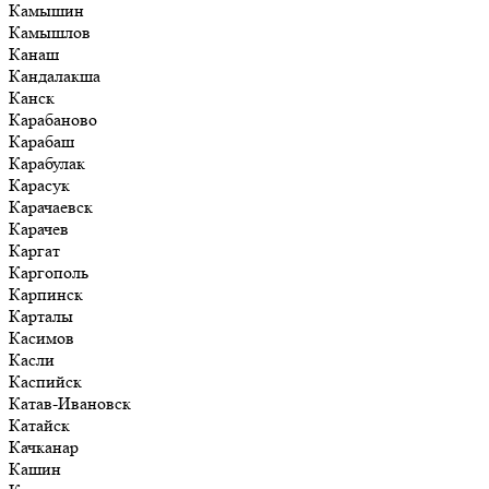
Камышин
Камышлов
Канаш
Кандалакша
Канск
Карабаново
Карабаш
Карабулак
Карасук
Карачаевск
Карачев
Каргат
Каргополь
Карпинск
Карталы
Касимов
Касли
Каспийск
Катав-Ивановск
Катайск
Качканар
Кашин