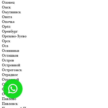
Олонец
Омск
Омутнинск
Онега
Опочка
Орёл
Оренбург
Орехово-Зуево
Орск
Оса
Осинники
Осташков
Остров
Островной
Острогожск
Отрадное
Отрадный
Оха
Оханск
Очёр
Павлово
Павловск