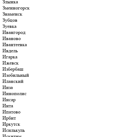
Злынка
Змеиногорск
Знаменск
Зубцов
Зуевка
Ивангород
Иваново
Ивантеевка
Ивдель
Игарка
Ижевск
Избербаш
Изобильный
Иланский
Инза
Иннополис
Инсар
Инта
Ипатово
Ирбит
Иркутск
Исилькуль
Искитим