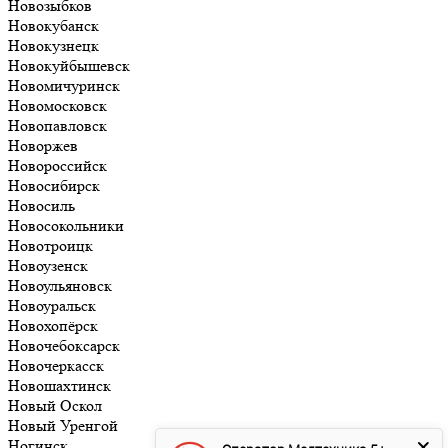
Новозыбков
Новокубанск
Новокузнецк
Новокуйбышевск
Новомичуринск
Новомосковск
Новопавловск
Новоржев
Новороссийск
Новосибирск
Новосиль
Новосокольники
Новотроицк
Новоузенск
Новоульяновск
Новоуральск
Новохопёрск
Новочебоксарск
Новочеркасск
Новошахтинск
Новый Оскол
Новый Уренгой
Ногинск