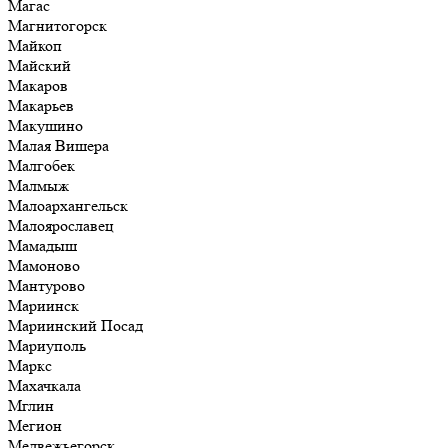
Магас
Магнитогорск
Майкоп
Майский
Макаров
Макарьев
Макушино
Малая Вишера
Малгобек
Малмыж
Малоархангельск
Малоярославец
Мамадыш
Мамоново
Мантурово
Мариинск
Мариинский Посад
Мариуполь
Маркс
Махачкала
Мглин
Мегион
Медвежьегорск