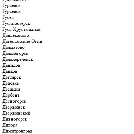
Гурьевск
Гурьевск
Гусев
Гусиноозёрск
Гусь-Хрустальный
Давлеканово
Дагестанские Огни
Далматово
Дальнегорск
Дальнереченск
Данилов
Данков
Дегтярск
Дедовск
Демидов
Дербент
Десногорск
Дзержинск
Дзержинский
Дивногорск
Дигора
Димитровград