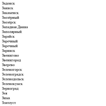
Задонск
Заинск
Закаменск
Заозёрный
Заозёрск
Западная Двина
Заполярный
Зарайск
Заречный
Заречный
Заринск
Звенигово
Звенигород
Зверево
Зеленогорск
Зеленоградск
Зеленодольск
Зеленокумск
Зерноград
Зея
Зима
Златоуст