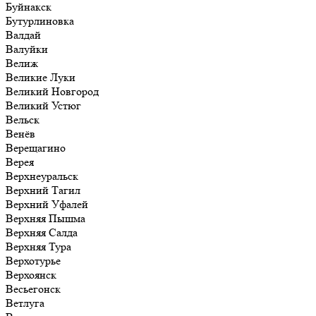
Буйнакск
Бутурлиновка
Валдай
Валуйки
Велиж
Великие Луки
Великий Новгород
Великий Устюг
Вельск
Венёв
Верещагино
Верея
Верхнеуральск
Верхний Тагил
Верхний Уфалей
Верхняя Пышма
Верхняя Салда
Верхняя Тура
Верхотурье
Верхоянск
Весьегонск
Ветлуга