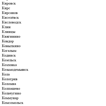
Кировск
Кирс
Кирсанов
Киселёвск
Кисловодск
Клин
Клинцы
Княгинино
Ковдор
Ковылкино
Когалым
Кодинск
Козельск
Козловка
Козьмодемьянск
Кола
Кологрив
Коломна
Колпашево
Кольчугино
Коммунар
Комсомольск