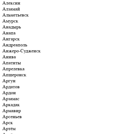
Алексин
Алзамай
Альметьевск
Амурск
Анадырь
Анапа
Ангарск
Андреаполь
Анжеро-Судженск
Анива
Апатиты
Апрелевка
Апшеронск
Аргун
Ардатов
Ардон
Арзамас
Аркадак
Армавир
Арсеньев
Арск
Артём