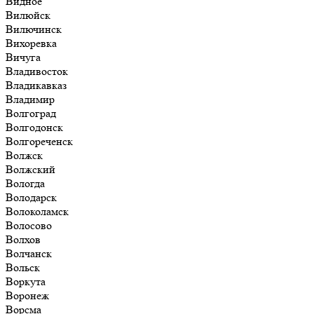
Видное
Вилюйск
Вилючинск
Вихоревка
Вичуга
Владивосток
Владикавказ
Владимир
Волгоград
Волгодонск
Волгореченск
Волжск
Волжский
Вологда
Володарск
Волоколамск
Волосово
Волхов
Волчанск
Вольск
Воркута
Воронеж
Ворсма