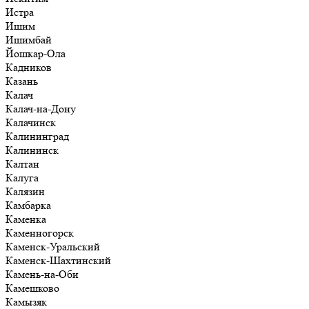
Истра
Ишим
Ишимбай
Йошкар-Ола
Кадников
Казань
Калач
Калач-на-Дону
Калачинск
Калининград
Калининск
Калтан
Калуга
Калязин
Камбарка
Каменка
Каменногорск
Каменск-Уральский
Каменск-Шахтинский
Камень-на-Оби
Камешково
Камызяк