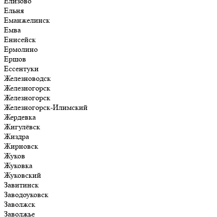
Елизово
Ельня
Еманжелинск
Емва
Енисейск
Ермолино
Ершов
Ессентуки
Железноводск
Железногорск
Железногорск
Железногорск-Илимский
Жердевка
Жигулёвск
Жиздра
Жирновск
Жуков
Жуковка
Жуковский
Завитинск
Заводоуковск
Заволжск
Заволжье