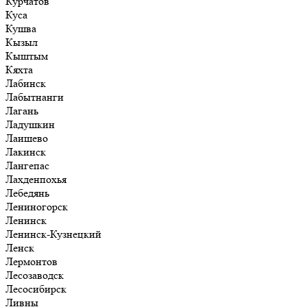
Курчатов
Куса
Кушва
Кызыл
Кыштым
Кяхта
Лабинск
Лабытнанги
Лагань
Ладушкин
Лаишево
Лакинск
Лангепас
Лахденпохья
Лебедянь
Лениногорск
Ленинск
Ленинск-Кузнецкий
Ленск
Лермонтов
Лесозаводск
Лесосибирск
Ливны