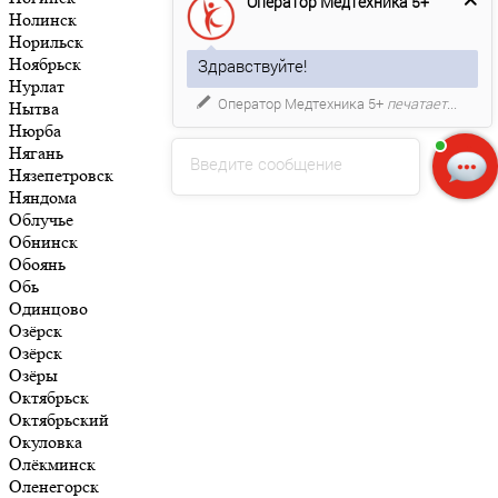
Оператор Медтехника 5+
Нолинск
Норильск
Ноябрьск
Здравствуйте!
Нурлат
Оператор Медтехника 5+
печатает...
Нытва
Нюрба
Нягань
Введите сообщение
Нязепетровск
Няндома
Облучье
Обнинск
Обоянь
Обь
Одинцово
Озёрск
Озёрск
Озёры
Октябрьск
Октябрьский
Окуловка
Олёкминск
Оленегорск