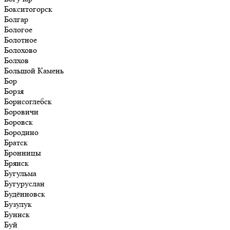
Бокситогорск
Болгар
Бологое
Болотное
Болохово
Болхов
Большой Камень
Бор
Борзя
Борисоглебск
Боровичи
Боровск
Бородино
Братск
Бронницы
Брянск
Бугульма
Бугуруслан
Будённовск
Бузулук
Буинск
Буй