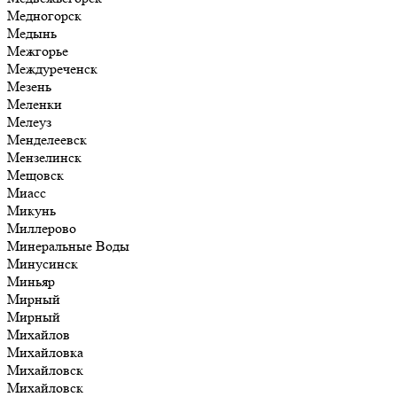
Медногорск
Медынь
Межгорье
Междуреченск
Мезень
Меленки
Мелеуз
Менделеевск
Мензелинск
Мещовск
Миасс
Микунь
Миллерово
Минеральные Воды
Минусинск
Миньяр
Мирный
Мирный
Михайлов
Михайловка
Михайловск
Михайловск