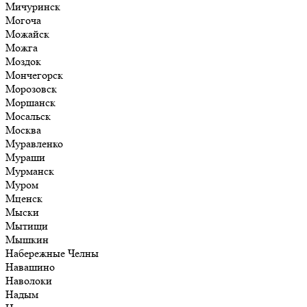
Мичуринск
Могоча
Можайск
Можга
Моздок
Мончегорск
Морозовск
Моршанск
Мосальск
Москва
Муравленко
Мураши
Мурманск
Муром
Мценск
Мыски
Мытищи
Мышкин
Набережные Челны
Навашино
Наволоки
Надым