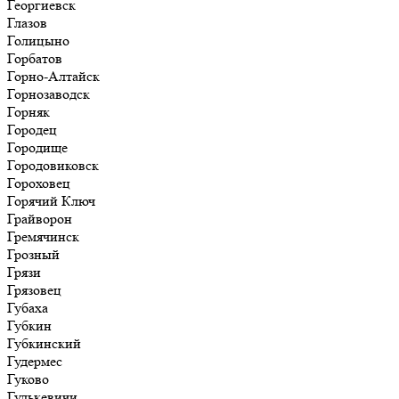
Георгиевск
Глазов
Голицыно
Горбатов
Горно-Алтайск
Горнозаводск
Горняк
Городец
Городище
Городовиковск
Гороховец
Горячий Ключ
Грайворон
Гремячинск
Грозный
Грязи
Грязовец
Губаха
Губкин
Губкинский
Гудермес
Гуково
Гулькевичи