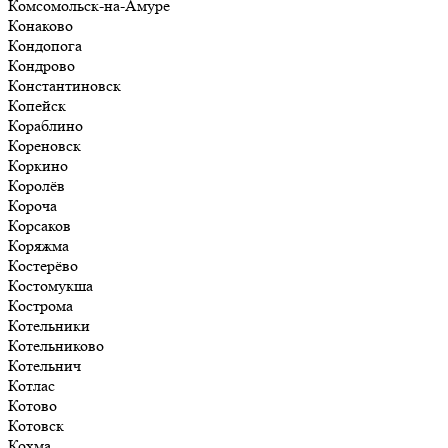
Комсомольск-на-Амуре
Конаково
Кондопога
Кондрово
Константиновск
Копейск
Кораблино
Кореновск
Коркино
Королёв
Короча
Корсаков
Коряжма
Костерёво
Костомукша
Кострома
Котельники
Котельниково
Котельнич
Котлас
Котово
Котовск
Кохма