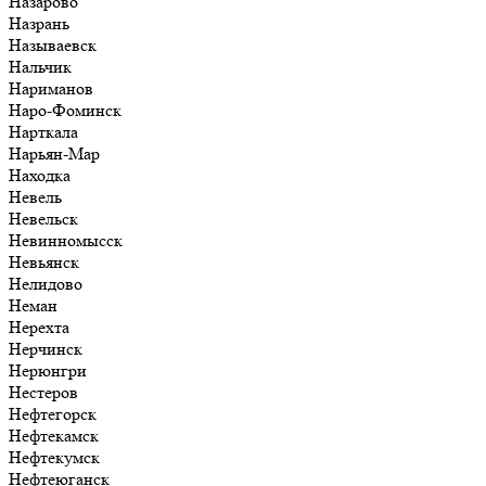
Назарово
Назрань
Называевск
Нальчик
Нариманов
Наро-Фоминск
Нарткала
Нарьян-Мар
Находка
Невель
Невельск
Невинномысск
Невьянск
Нелидово
Неман
Нерехта
Нерчинск
Нерюнгри
Нестеров
Нефтегорск
Нефтекамск
Нефтекумск
Нефтеюганск