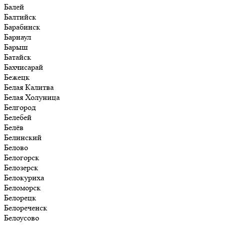
Балей
Балтийск
Барабинск
Барнаул
Барыш
Батайск
Бахчисарай
Бежецк
Белая Калитва
Белая Холуница
Белгород
Белебей
Белёв
Белинский
Белово
Белогорск
Белозерск
Белокуриха
Беломорск
Белорецк
Белореченск
Белоусово