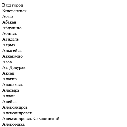
Ваш город
Белореченск
Абаза
Абакан
Абдулино
Абинск
Агидель
Агрыз
Адыгейск
Азнакаево
Азов
Ак-Довурак
Аксай
Алагир
Алапаевск
Алатырь
Алдан
Алейск
Александров
Александровск
Александровск-Сахалинский
Алексеевка