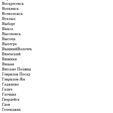
Воскресенск
Воткинск
Всеволожск
Вуктыл
Выборг
Выкса
Высоковск
Высоцк
Вытегра
ВышнийВолочёк
Вяземский
Вязники
Вязьма
Вятские Поляны
Гаврилов Посад
Гаврилов-Ям
Гаджиево
Галич
Гатчина
Гвардейск
Гдов
Геленджик