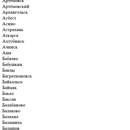
Артёмовск
Артёмовский
Архангельск
Асбест
Асино
Астрахань
Аткарск
Ахтубинск
Ачинск
Аша
Бабаево
Бабушкин
Бавлы
Багратионовск
Байкальск
Баймак
Бакал
Баксан
Балабаново
Балаково
Балахна
Балашиха
Балашов