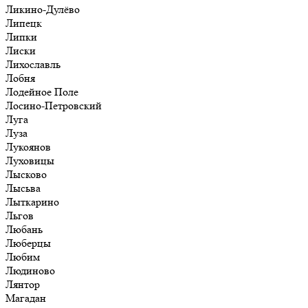
Ликино-Дулёво
Липецк
Липки
Лиски
Лихославль
Лобня
Лодейное Поле
Лосино-Петровский
Луга
Луза
Лукоянов
Луховицы
Лысково
Лысьва
Лыткарино
Льгов
Любань
Люберцы
Любим
Людиново
Лянтор
Магадан