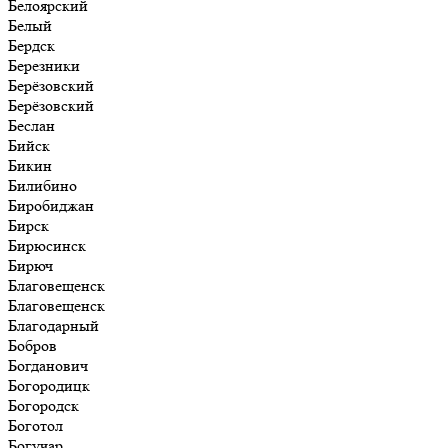
Белоярский
Белый
Бердск
Березники
Берёзовский
Берёзовский
Беслан
Бийск
Бикин
Билибино
Биробиджан
Бирск
Бирюсинск
Бирюч
Благовещенск
Благовещенск
Благодарный
Бобров
Богданович
Богородицк
Богородск
Боготол
Богучар