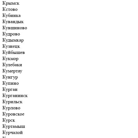
Крымск
Кстово
Кубинка
Кувандык
Кувшиново
Кудрово
Кудымкар
Кузнецк
Куйбышев
Кукмор
Кулебаки
Кумертау
Кунгур
Купино
Курган
Курганинск
Курильск
Курлово
Куровское
Курск
Куртамыш
Курчалой