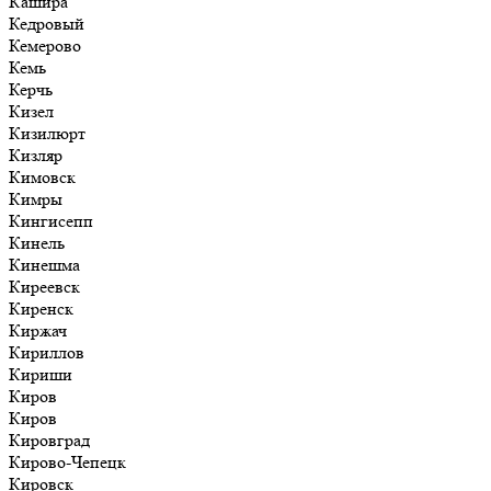
Кашира
Кедровый
Кемерово
Кемь
Керчь
Кизел
Кизилюрт
Кизляр
Кимовск
Кимры
Кингисепп
Кинель
Кинешма
Киреевск
Киренск
Киржач
Кириллов
Кириши
Киров
Киров
Кировград
Кирово-Чепецк
Кировск