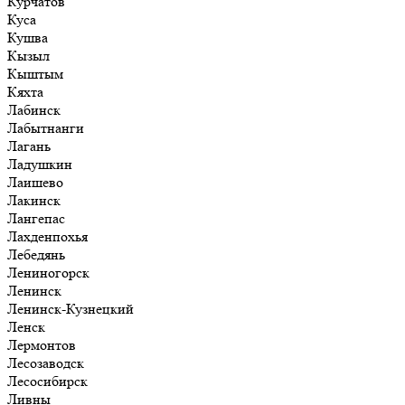
Курчатов
Куса
Кушва
Кызыл
Кыштым
Кяхта
Лабинск
Лабытнанги
Лагань
Ладушкин
Лаишево
Лакинск
Лангепас
Лахденпохья
Лебедянь
Лениногорск
Ленинск
Ленинск-Кузнецкий
Ленск
Лермонтов
Лесозаводск
Лесосибирск
Ливны