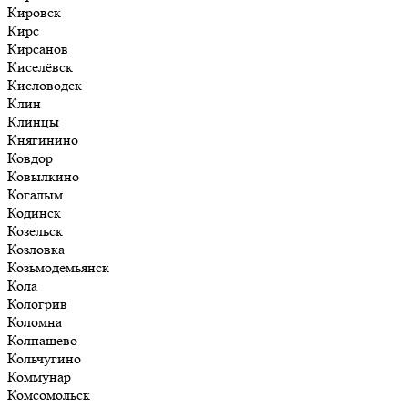
Кировск
Кирс
Кирсанов
Киселёвск
Кисловодск
Клин
Клинцы
Княгинино
Ковдор
Ковылкино
Когалым
Кодинск
Козельск
Козловка
Козьмодемьянск
Кола
Кологрив
Коломна
Колпашево
Кольчугино
Коммунар
Комсомольск