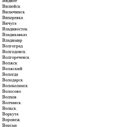
Видное
Вилюйск
Вилючинск
Вихоревка
Вичуга
Владивосток
Владикавказ
Владимир
Волгоград
Волгодонск
Волгореченск
Волжск
Волжский
Вологда
Володарск
Волоколамск
Волосово
Волхов
Волчанск
Вольск
Воркута
Воронеж
Ворсма