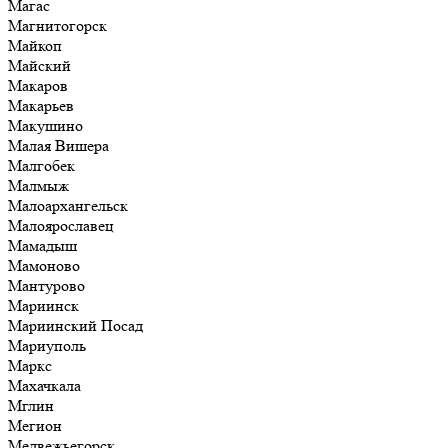
Магас
Магнитогорск
Майкоп
Майский
Макаров
Макарьев
Макушино
Малая Вишера
Малгобек
Малмыж
Малоархангельск
Малоярославец
Мамадыш
Мамоново
Мантурово
Мариинск
Мариинский Посад
Мариуполь
Маркс
Махачкала
Мглин
Мегион
Медвежьегорск