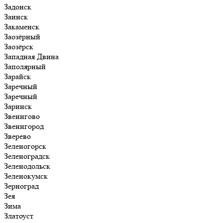
Задонск
Заинск
Закаменск
Заозёрный
Заозёрск
Западная Двина
Заполярный
Зарайск
Заречный
Заречный
Заринск
Звенигово
Звенигород
Зверево
Зеленогорск
Зеленоградск
Зеленодольск
Зеленокумск
Зерноград
Зея
Зима
Златоуст