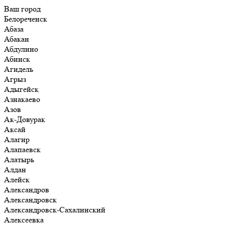
Ваш город
Белореченск
Абаза
Абакан
Абдулино
Абинск
Агидель
Агрыз
Адыгейск
Азнакаево
Азов
Ак-Довурак
Аксай
Алагир
Алапаевск
Алатырь
Алдан
Алейск
Александров
Александровск
Александровск-Сахалинский
Алексеевка