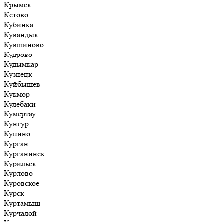
Крымск
Кстово
Кубинка
Кувандык
Кувшиново
Кудрово
Кудымкар
Кузнецк
Куйбышев
Кукмор
Кулебаки
Кумертау
Кунгур
Купино
Курган
Курганинск
Курильск
Курлово
Куровское
Курск
Куртамыш
Курчалой