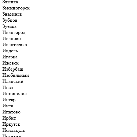
Злынка
Змеиногорск
Знаменск
Зубцов
Зуевка
Ивангород
Иваново
Ивантеевка
Ивдель
Игарка
Ижевск
Избербаш
Изобильный
Иланский
Инза
Иннополис
Инсар
Инта
Ипатово
Ирбит
Иркутск
Исилькуль
Искитим