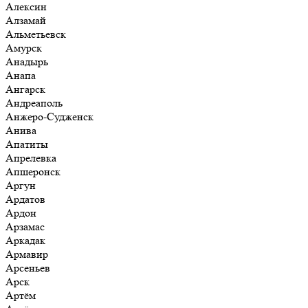
Алексин
Алзамай
Альметьевск
Амурск
Анадырь
Анапа
Ангарск
Андреаполь
Анжеро-Судженск
Анива
Апатиты
Апрелевка
Апшеронск
Аргун
Ардатов
Ардон
Арзамас
Аркадак
Армавир
Арсеньев
Арск
Артём