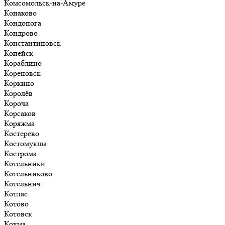
Комсомольск-на-Амуре
Конаково
Кондопога
Кондрово
Константиновск
Копейск
Кораблино
Кореновск
Коркино
Королёв
Короча
Корсаков
Коряжма
Костерёво
Костомукша
Кострома
Котельники
Котельниково
Котельнич
Котлас
Котово
Котовск
Кохма