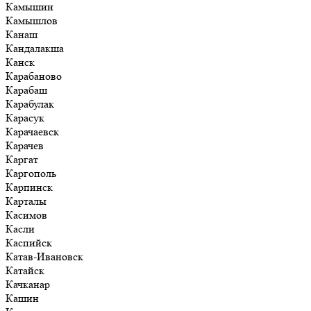
Камышин
Камышлов
Канаш
Кандалакша
Канск
Карабаново
Карабаш
Карабулак
Карасук
Карачаевск
Карачев
Каргат
Каргополь
Карпинск
Карталы
Касимов
Касли
Каспийск
Катав-Ивановск
Катайск
Качканар
Кашин