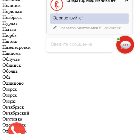
Оператор Медтехника 5+
Нолинск
Норильск
Ноябрьск
Здравствуйте!
Нурлат
Оператор Медтехника 5+
печатает...
Нытва
Нюрба
Нягань
Введите сообщение
Нязепетровск
Няндома
Облучье
Обнинск
Обоянь
Обь
Одинцово
Озёрск
Озёрск
Озёры
Октябрьск
Октябрьский
Окуловка
Олёкминск
Оленегорск