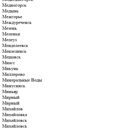
Медногорск
Медынь
Межгорье
Междуреченск
Мезень
Меленки
Мелеуз
Менделеевск
Мензелинск
Мещовск
Миасс
Микунь
Миллерово
Минеральные Воды
Минусинск
Миньяр
Мирный
Мирный
Михайлов
Михайловка
Михайловск
Михайловск