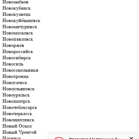
Новозыбков
Новокубанск
Новокузнецк
Новокуйбышевск
Новомичуринск
Новомосковск
Новопавловск
Новоржев
Новороссийск
Новосибирск
Новосиль
Новосокольники
Новотроицк
Новоузенск
Новоульяновск
Новоуральск
Новохопёрск
Новочебоксарск
Новочеркасск
Новошахтинск
Новый Оскол
Новый Уренгой
Ногинск