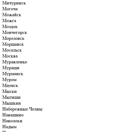
Мичуринск
Могоча
Можайск
Можга
Моздок
Мончегорск
Морозовск
Моршанск
Мосальск
Москва
Муравленко
Мураши
Мурманск
Муром
Мценск
Мыски
Мытищи
Мышкин
Набережные Челны
Навашино
Наволоки
Надым