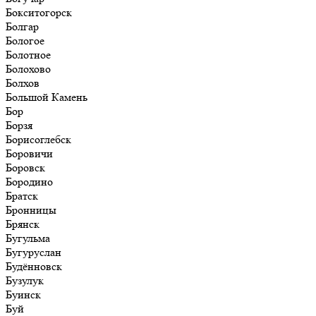
Бокситогорск
Болгар
Бологое
Болотное
Болохово
Болхов
Большой Камень
Бор
Борзя
Борисоглебск
Боровичи
Боровск
Бородино
Братск
Бронницы
Брянск
Бугульма
Бугуруслан
Будённовск
Бузулук
Буинск
Буй