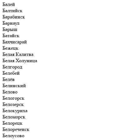
Балей
Балтийск
Барабинск
Барнаул
Барыш
Батайск
Бахчисарай
Бежецк
Белая Калитва
Белая Холуница
Белгород
Белебей
Белёв
Белинский
Белово
Белогорск
Белозерск
Белокуриха
Беломорск
Белорецк
Белореченск
Белоусово