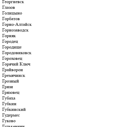
Георгиевск
Глазов
Голицыно
Горбатов
Горно-Алтайск
Горнозаводск
Горняк
Городец
Городище
Городовиковск
Гороховец
Горячий Ключ
Грайворон
Гремячинск
Грозный
Грязи
Грязовец
Губаха
Губкин
Губкинский
Гудермес
Гуково
Гулькевичи