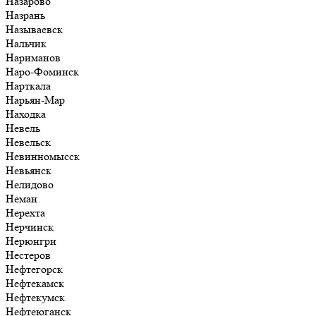
Назарово
Назрань
Называевск
Нальчик
Нариманов
Наро-Фоминск
Нарткала
Нарьян-Мар
Находка
Невель
Невельск
Невинномысск
Невьянск
Нелидово
Неман
Нерехта
Нерчинск
Нерюнгри
Нестеров
Нефтегорск
Нефтекамск
Нефтекумск
Нефтеюганск