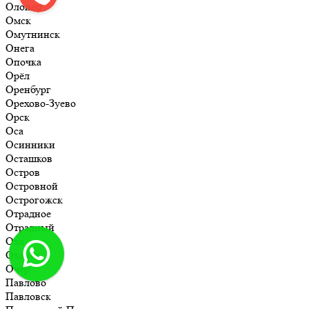
Олонец
Омск
Омутнинск
Онега
Опочка
Орёл
Оренбург
Орехово-Зуево
Орск
Оса
Осинники
Осташков
Остров
Островной
Острогожск
Отрадное
Отрадный
Оха
Оханск
Очёр
Павлово
Павловск