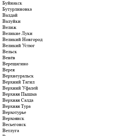
Буйнакск
Бутурлиновка
Валдай
Валуйки
Велиж
Великие Луки
Великий Новгород
Великий Устюг
Вельск
Венёв
Верещагино
Верея
Верхнеуральск
Верхний Тагил
Верхний Уфалей
Верхняя Пышма
Верхняя Салда
Верхняя Тура
Верхотурье
Верхоянск
Весьегонск
Ветлуга