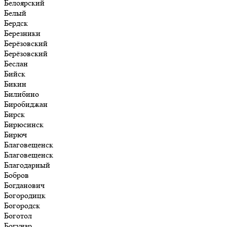
Белоярский
Белый
Бердск
Березники
Берёзовский
Берёзовский
Беслан
Бийск
Бикин
Билибино
Биробиджан
Бирск
Бирюсинск
Бирюч
Благовещенск
Благовещенск
Благодарный
Бобров
Богданович
Богородицк
Богородск
Боготол
Богучар