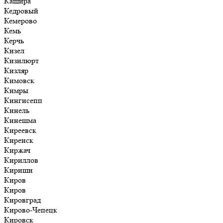
Кашира
Кедровый
Кемерово
Кемь
Керчь
Кизел
Кизилюрт
Кизляр
Кимовск
Кимры
Кингисепп
Кинель
Кинешма
Киреевск
Киренск
Киржач
Кириллов
Кириши
Киров
Киров
Кировград
Кирово-Чепецк
Кировск