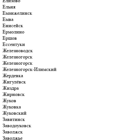
Елизово
Ельня
Еманжелинск
Емва
Енисейск
Ермолино
Ершов
Ессентуки
Железноводск
Железногорск
Железногорск
Железногорск-Илимский
Жердевка
Жигулёвск
Жиздра
Жирновск
Жуков
Жуковка
Жуковский
Завитинск
Заводоуковск
Заволжск
Заволжье