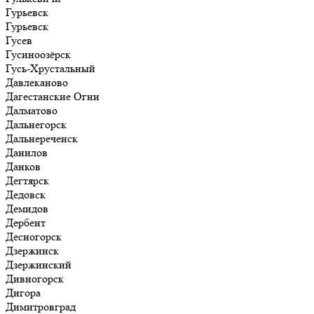
Гурьевск
Гурьевск
Гусев
Гусиноозёрск
Гусь-Хрустальный
Давлеканово
Дагестанские Огни
Далматово
Дальнегорск
Дальнереченск
Данилов
Данков
Дегтярск
Дедовск
Демидов
Дербент
Десногорск
Дзержинск
Дзержинский
Дивногорск
Дигора
Димитровград