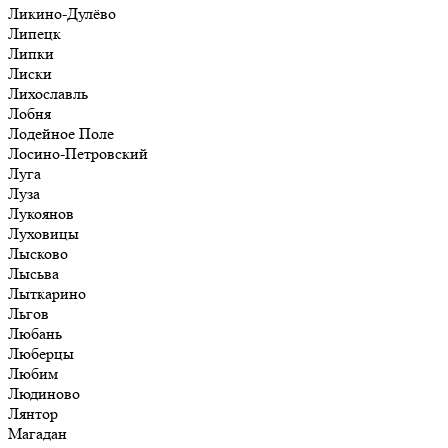
Ликино-Дулёво
Липецк
Липки
Лиски
Лихославль
Лобня
Лодейное Поле
Лосино-Петровский
Луга
Луза
Лукоянов
Луховицы
Лысково
Лысьва
Лыткарино
Льгов
Любань
Люберцы
Любим
Людиново
Лянтор
Магадан