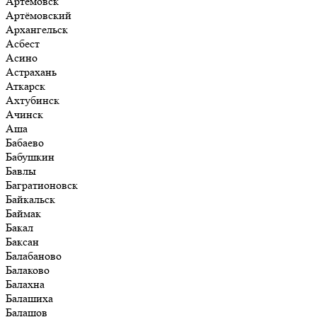
Артёмовск
Артёмовский
Архангельск
Асбест
Асино
Астрахань
Аткарск
Ахтубинск
Ачинск
Аша
Бабаево
Бабушкин
Бавлы
Багратионовск
Байкальск
Баймак
Бакал
Баксан
Балабаново
Балаково
Балахна
Балашиха
Балашов