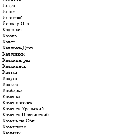
Истра
Ишим
Ишимбай
Йошкар-Ола
Кадников
Казань
Калач
Калач-на-Дону
Калачинск
Калининград
Калининск
Калтан
Калуга
Калязин
Камбарка
Каменка
Каменногорск
Каменск-Уральский
Каменск-Шахтинский
Камень-на-Оби
Камешково
Камызяк