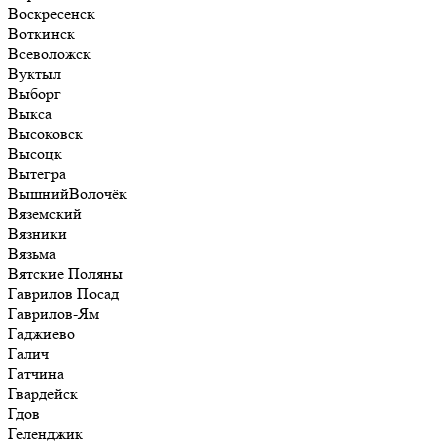
Воскресенск
Воткинск
Всеволожск
Вуктыл
Выборг
Выкса
Высоковск
Высоцк
Вытегра
ВышнийВолочёк
Вяземский
Вязники
Вязьма
Вятские Поляны
Гаврилов Посад
Гаврилов-Ям
Гаджиево
Галич
Гатчина
Гвардейск
Гдов
Геленджик