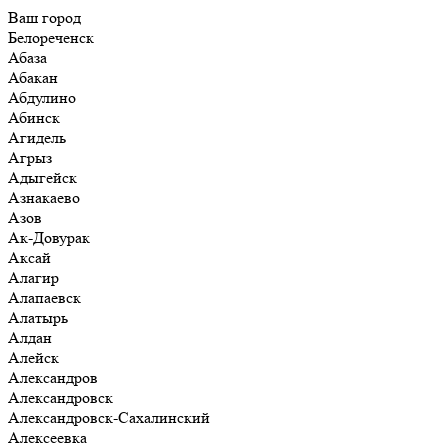
Ваш город
Белореченск
Абаза
Абакан
Абдулино
Абинск
Агидель
Агрыз
Адыгейск
Азнакаево
Азов
Ак-Довурак
Аксай
Алагир
Алапаевск
Алатырь
Алдан
Алейск
Александров
Александровск
Александровск-Сахалинский
Алексеевка