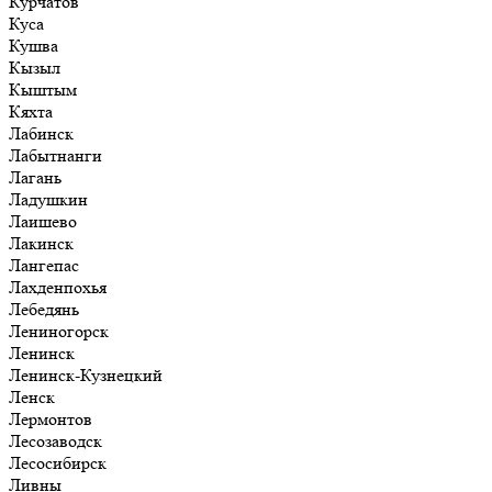
Курчатов
Куса
Кушва
Кызыл
Кыштым
Кяхта
Лабинск
Лабытнанги
Лагань
Ладушкин
Лаишево
Лакинск
Лангепас
Лахденпохья
Лебедянь
Лениногорск
Ленинск
Ленинск-Кузнецкий
Ленск
Лермонтов
Лесозаводск
Лесосибирск
Ливны