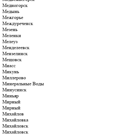
Медногорск
Медынь
Межгорье
Междуреченск
Мезень
Меленки
Мелеуз
Менделеевск
Мензелинск
Мещовск
Миасс
Микунь
Миллерово
Минеральные Воды
Минусинск
Миньяр
Мирный
Мирный
Михайлов
Михайловка
Михайловск
Михайловск