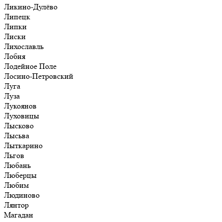
Ликино-Дулёво
Липецк
Липки
Лиски
Лихославль
Лобня
Лодейное Поле
Лосино-Петровский
Луга
Луза
Лукоянов
Луховицы
Лысково
Лысьва
Лыткарино
Льгов
Любань
Люберцы
Любим
Людиново
Лянтор
Магадан