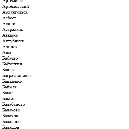
Артёмовск
Артёмовский
Архангельск
Асбест
Асино
Астрахань
Аткарск
Ахтубинск
Ачинск
Аша
Бабаево
Бабушкин
Бавлы
Багратионовск
Байкальск
Баймак
Бакал
Баксан
Балабаново
Балаково
Балахна
Балашиха
Балашов