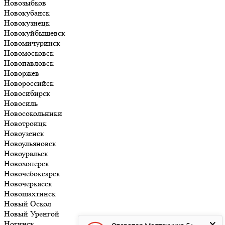
Новозыбков
Новокубанск
Новокузнецк
Новокуйбышевск
Новомичуринск
Новомосковск
Новопавловск
Новоржев
Новороссийск
Новосибирск
Новосиль
Новосокольники
Новотроицк
Новоузенск
Новоульяновск
Новоуральск
Новохопёрск
Новочебоксарск
Новочеркасск
Новошахтинск
Новый Оскол
Новый Уренгой
Ногинск