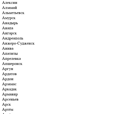
Алексин
Алзамай
Альметьевск
Амурск
Анадырь
Анапа
Ангарск
Андреаполь
Анжеро-Судженск
Анива
Апатиты
Апрелевка
Апшеронск
Аргун
Ардатов
Ардон
Арзамас
Аркадак
Армавир
Арсеньев
Арск
Артём