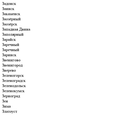
Задонск
Заинск
Закаменск
Заозёрный
Заозёрск
Западная Двина
Заполярный
Зарайск
Заречный
Заречный
Заринск
Звенигово
Звенигород
Зверево
Зеленогорск
Зеленоградск
Зеленодольск
Зеленокумск
Зерноград
Зея
Зима
Златоуст