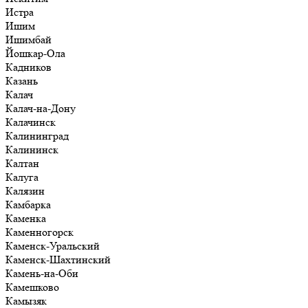
Истра
Ишим
Ишимбай
Йошкар-Ола
Кадников
Казань
Калач
Калач-на-Дону
Калачинск
Калининград
Калининск
Калтан
Калуга
Калязин
Камбарка
Каменка
Каменногорск
Каменск-Уральский
Каменск-Шахтинский
Камень-на-Оби
Камешково
Камызяк