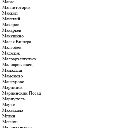
Магас
Магнитогорск
Майкоп
Майский
Макаров
Макарьев
Макушино
Малая Вишера
Малгобек
Малмыж
Малоархангельск
Малоярославец
Мамадыш
Мамоново
Мантурово
Мариинск
Мариинский Посад
Мариуполь
Маркс
Махачкала
Мглин
Мегион
Медвежьегорск