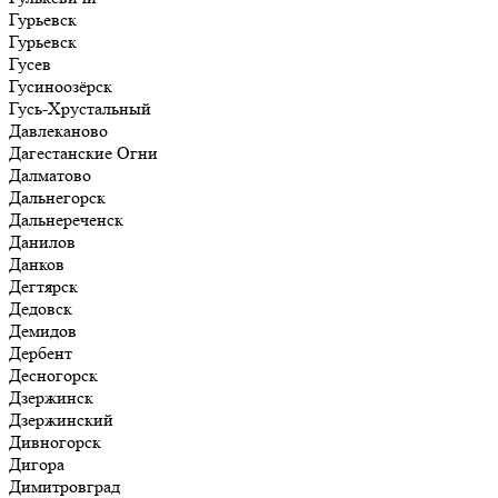
Гурьевск
Гурьевск
Гусев
Гусиноозёрск
Гусь-Хрустальный
Давлеканово
Дагестанские Огни
Далматово
Дальнегорск
Дальнереченск
Данилов
Данков
Дегтярск
Дедовск
Демидов
Дербент
Десногорск
Дзержинск
Дзержинский
Дивногорск
Дигора
Димитровград