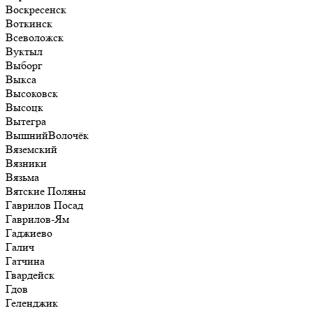
Воскресенск
Воткинск
Всеволожск
Вуктыл
Выборг
Выкса
Высоковск
Высоцк
Вытегра
ВышнийВолочёк
Вяземский
Вязники
Вязьма
Вятские Поляны
Гаврилов Посад
Гаврилов-Ям
Гаджиево
Галич
Гатчина
Гвардейск
Гдов
Геленджик