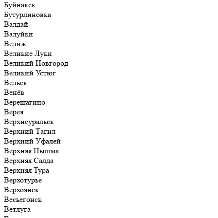
Буйнакск
Бутурлиновка
Валдай
Валуйки
Велиж
Великие Луки
Великий Новгород
Великий Устюг
Вельск
Венёв
Верещагино
Верея
Верхнеуральск
Верхний Тагил
Верхний Уфалей
Верхняя Пышма
Верхняя Салда
Верхняя Тура
Верхотурье
Верхоянск
Весьегонск
Ветлуга