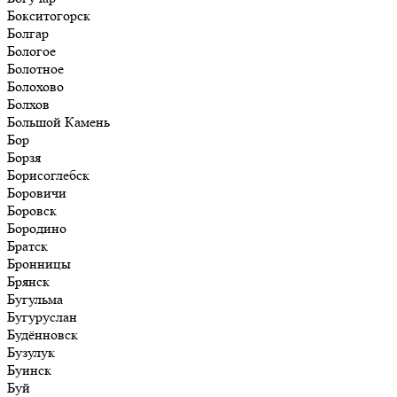
Бокситогорск
Болгар
Бологое
Болотное
Болохово
Болхов
Большой Камень
Бор
Борзя
Борисоглебск
Боровичи
Боровск
Бородино
Братск
Бронницы
Брянск
Бугульма
Бугуруслан
Будённовск
Бузулук
Буинск
Буй