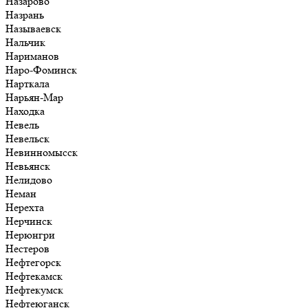
Назарово
Назрань
Называевск
Нальчик
Нариманов
Наро-Фоминск
Нарткала
Нарьян-Мар
Находка
Невель
Невельск
Невинномысск
Невьянск
Нелидово
Неман
Нерехта
Нерчинск
Нерюнгри
Нестеров
Нефтегорск
Нефтекамск
Нефтекумск
Нефтеюганск