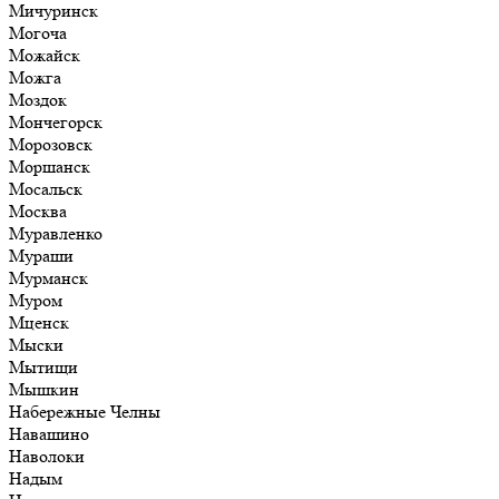
Мичуринск
Могоча
Можайск
Можга
Моздок
Мончегорск
Морозовск
Моршанск
Мосальск
Москва
Муравленко
Мураши
Мурманск
Муром
Мценск
Мыски
Мытищи
Мышкин
Набережные Челны
Навашино
Наволоки
Надым