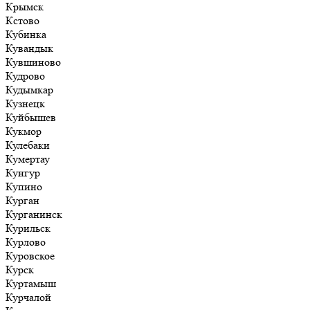
Крымск
Кстово
Кубинка
Кувандык
Кувшиново
Кудрово
Кудымкар
Кузнецк
Куйбышев
Кукмор
Кулебаки
Кумертау
Кунгур
Купино
Курган
Курганинск
Курильск
Курлово
Куровское
Курск
Куртамыш
Курчалой