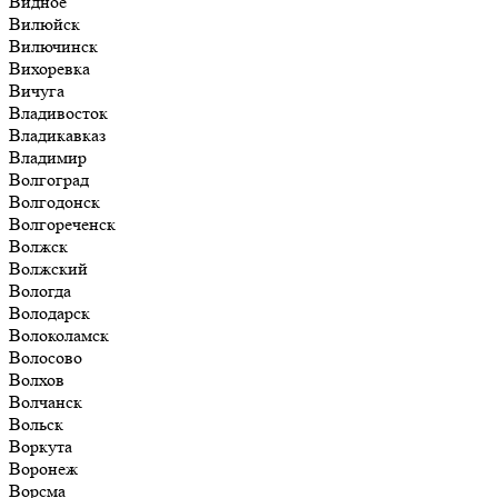
Видное
Вилюйск
Вилючинск
Вихоревка
Вичуга
Владивосток
Владикавказ
Владимир
Волгоград
Волгодонск
Волгореченск
Волжск
Волжский
Вологда
Володарск
Волоколамск
Волосово
Волхов
Волчанск
Вольск
Воркута
Воронеж
Ворсма