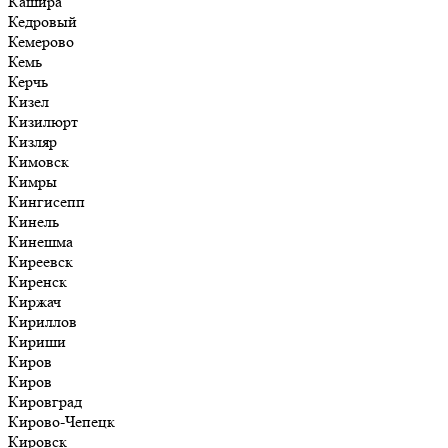
Кашира
Кедровый
Кемерово
Кемь
Керчь
Кизел
Кизилюрт
Кизляр
Кимовск
Кимры
Кингисепп
Кинель
Кинешма
Киреевск
Киренск
Киржач
Кириллов
Кириши
Киров
Киров
Кировград
Кирово-Чепецк
Кировск