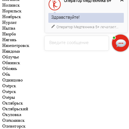
Оператор Медтехника 5+
Нолинск
Норильск
Ноябрьск
Здравствуйте!
Нурлат
Оператор Медтехника 5+
печатает...
Нытва
Нюрба
Нягань
Введите сообщение
Нязепетровск
Няндома
Облучье
Обнинск
Обоянь
Обь
Одинцово
Озёрск
Озёрск
Озёры
Октябрьск
Октябрьский
Окуловка
Олёкминск
Оленегорск