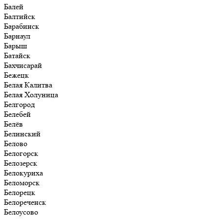
Балей
Балтийск
Барабинск
Барнаул
Барыш
Батайск
Бахчисарай
Бежецк
Белая Калитва
Белая Холуница
Белгород
Белебей
Белёв
Белинский
Белово
Белогорск
Белозерск
Белокуриха
Беломорск
Белорецк
Белореченск
Белоусово