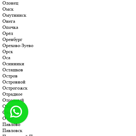
Олонец
Омск
Омутнинск
Онега
Опочка
Орёл
Оренбург
Орехово-Зуево
Орск
Оса
Осинники
Осташков
Остров
Островной
Острогожск
Отрадное
Отрадный
Оха
Оханск
Очёр
Павлово
Павловск