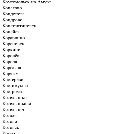
Комсомольск-на-Амуре
Конаково
Кондопога
Кондрово
Константиновск
Копейск
Кораблино
Кореновск
Коркино
Королёв
Короча
Корсаков
Коряжма
Костерёво
Костомукша
Кострома
Котельники
Котельниково
Котельнич
Котлас
Котово
Котовск
Кохма