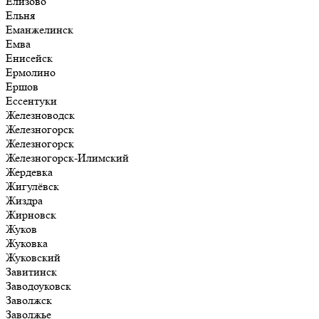
Елизово
Ельня
Еманжелинск
Емва
Енисейск
Ермолино
Ершов
Ессентуки
Железноводск
Железногорск
Железногорск
Железногорск-Илимский
Жердевка
Жигулёвск
Жиздра
Жирновск
Жуков
Жуковка
Жуковский
Завитинск
Заводоуковск
Заволжск
Заволжье