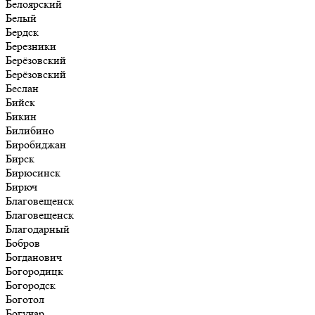
Белоярский
Белый
Бердск
Березники
Берёзовский
Берёзовский
Беслан
Бийск
Бикин
Билибино
Биробиджан
Бирск
Бирюсинск
Бирюч
Благовещенск
Благовещенск
Благодарный
Бобров
Богданович
Богородицк
Богородск
Боготол
Богучар