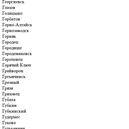
Георгиевск
Глазов
Голицыно
Горбатов
Горно-Алтайск
Горнозаводск
Горняк
Городец
Городище
Городовиковск
Гороховец
Горячий Ключ
Грайворон
Гремячинск
Грозный
Грязи
Грязовец
Губаха
Губкин
Губкинский
Гудермес
Гуково
Гулькевичи