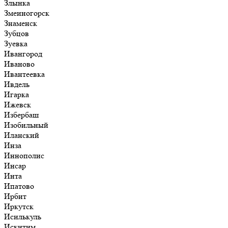
Злынка
Змеиногорск
Знаменск
Зубцов
Зуевка
Ивангород
Иваново
Ивантеевка
Ивдель
Игарка
Ижевск
Избербаш
Изобильный
Иланский
Инза
Иннополис
Инсар
Инта
Ипатово
Ирбит
Иркутск
Исилькуль
Искитим