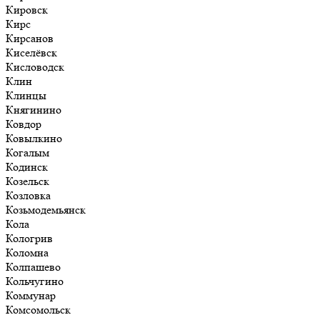
Кировск
Кирс
Кирсанов
Киселёвск
Кисловодск
Клин
Клинцы
Княгинино
Ковдор
Ковылкино
Когалым
Кодинск
Козельск
Козловка
Козьмодемьянск
Кола
Кологрив
Коломна
Колпашево
Кольчугино
Коммунар
Комсомольск