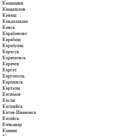
Камышин
Камышлов
Канаш
Кандалакша
Канск
Карабаново
Карабаш
Карабулак
Карасук
Карачаевск
Карачев
Каргат
Каргополь
Карпинск
Карталы
Касимов
Касли
Каспийск
Катав-Ивановск
Катайск
Качканар
Кашин