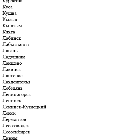
Курчатов
Куса
Кушва
Кызыл
Кыштым
Кяхта
Лабинск
Лабытнанги
Лагань
Ладушкин
Лаишево
Лакинск
Лангепас
Лахденпохья
Лебедянь
Лениногорск
Ленинск
Ленинск-Кузнецкий
Ленск
Лермонтов
Лесозаводск
Лесосибирск
Ливны