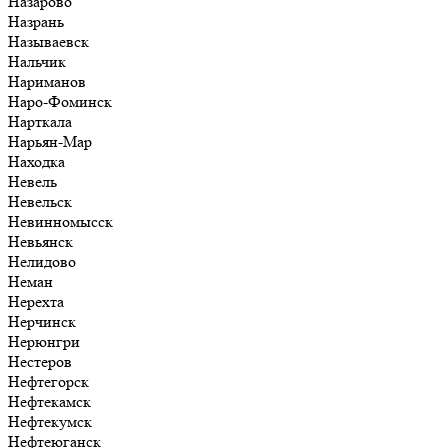
Назарово
Назрань
Называевск
Нальчик
Нариманов
Наро-Фоминск
Нарткала
Нарьян-Мар
Находка
Невель
Невельск
Невинномысск
Невьянск
Нелидово
Неман
Нерехта
Нерчинск
Нерюнгри
Нестеров
Нефтегорск
Нефтекамск
Нефтекумск
Нефтеюганск