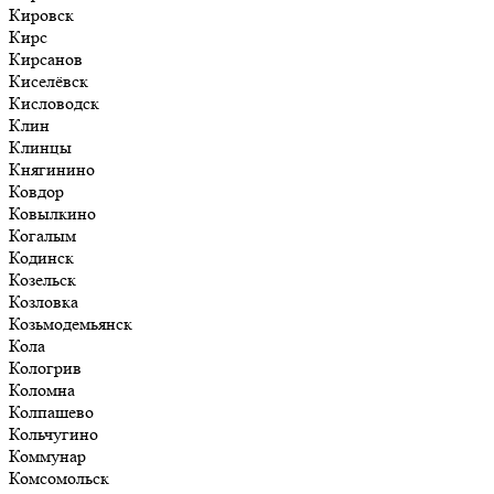
Кировск
Кирс
Кирсанов
Киселёвск
Кисловодск
Клин
Клинцы
Княгинино
Ковдор
Ковылкино
Когалым
Кодинск
Козельск
Козловка
Козьмодемьянск
Кола
Кологрив
Коломна
Колпашево
Кольчугино
Коммунар
Комсомольск