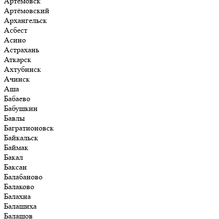
Артёмовск
Артёмовский
Архангельск
Асбест
Асино
Астрахань
Аткарск
Ахтубинск
Ачинск
Аша
Бабаево
Бабушкин
Бавлы
Багратионовск
Байкальск
Баймак
Бакал
Баксан
Балабаново
Балаково
Балахна
Балашиха
Балашов