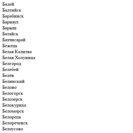
Балей
Балтийск
Барабинск
Барнаул
Барыш
Батайск
Бахчисарай
Бежецк
Белая Калитва
Белая Холуница
Белгород
Белебей
Белёв
Белинский
Белово
Белогорск
Белозерск
Белокуриха
Беломорск
Белорецк
Белореченск
Белоусово