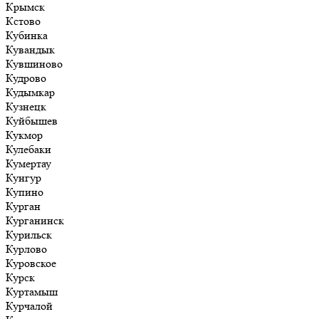
Крымск
Кстово
Кубинка
Кувандык
Кувшиново
Кудрово
Кудымкар
Кузнецк
Куйбышев
Кукмор
Кулебаки
Кумертау
Кунгур
Купино
Курган
Курганинск
Курильск
Курлово
Куровское
Курск
Куртамыш
Курчалой