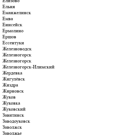
Елизово
Ельня
Еманжелинск
Емва
Енисейск
Ермолино
Ершов
Ессентуки
Железноводск
Железногорск
Железногорск
Железногорск-Илимский
Жердевка
Жигулёвск
Жиздра
Жирновск
Жуков
Жуковка
Жуковский
Завитинск
Заводоуковск
Заволжск
Заволжье