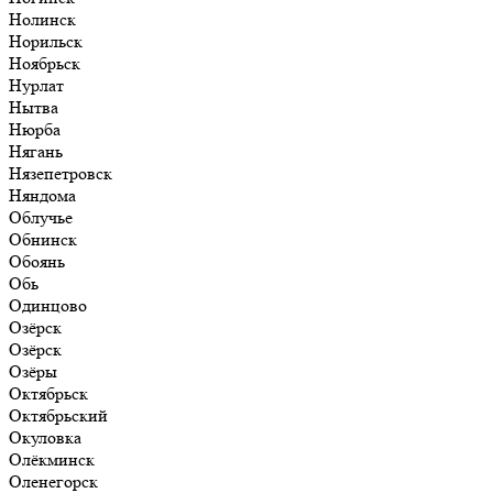
Нолинск
Норильск
Ноябрьск
Нурлат
Нытва
Нюрба
Нягань
Нязепетровск
Няндома
Облучье
Обнинск
Обоянь
Обь
Одинцово
Озёрск
Озёрск
Озёры
Октябрьск
Октябрьский
Окуловка
Олёкминск
Оленегорск