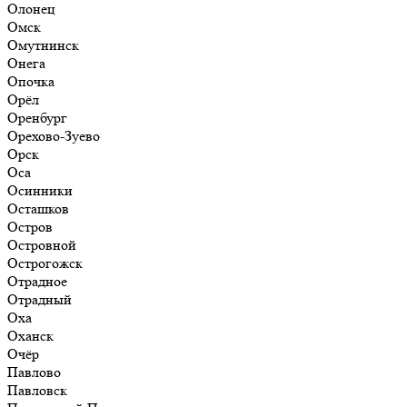
Олонец
Омск
Омутнинск
Онега
Опочка
Орёл
Оренбург
Орехово-Зуево
Орск
Оса
Осинники
Осташков
Остров
Островной
Острогожск
Отрадное
Отрадный
Оха
Оханск
Очёр
Павлово
Павловск