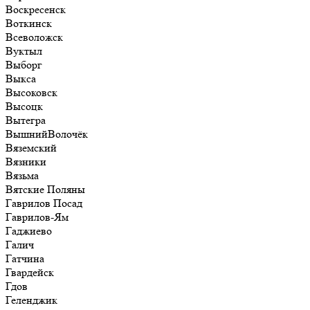
Воскресенск
Воткинск
Всеволожск
Вуктыл
Выборг
Выкса
Высоковск
Высоцк
Вытегра
ВышнийВолочёк
Вяземский
Вязники
Вязьма
Вятские Поляны
Гаврилов Посад
Гаврилов-Ям
Гаджиево
Галич
Гатчина
Гвардейск
Гдов
Геленджик