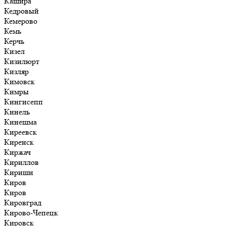
Кашира
Кедровый
Кемерово
Кемь
Керчь
Кизел
Кизилюрт
Кизляр
Кимовск
Кимры
Кингисепп
Кинель
Кинешма
Киреевск
Киренск
Киржач
Кириллов
Кириши
Киров
Киров
Кировград
Кирово-Чепецк
Кировск