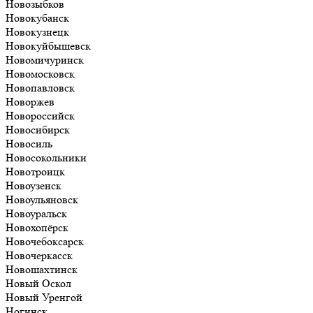
Новозыбков
Новокубанск
Новокузнецк
Новокуйбышевск
Новомичуринск
Новомосковск
Новопавловск
Новоржев
Новороссийск
Новосибирск
Новосиль
Новосокольники
Новотроицк
Новоузенск
Новоульяновск
Новоуральск
Новохопёрск
Новочебоксарск
Новочеркасск
Новошахтинск
Новый Оскол
Новый Уренгой
Ногинск