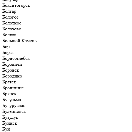
Бокситогорск
Болгар
Бологое
Болотное
Болохово
Болхов
Большой Камень
Бор
Борзя
Борисоглебск
Боровичи
Боровск
Бородино
Братск
Бронницы
Брянск
Бугульма
Бугуруслан
Будённовск
Бузулук
Буинск
Буй