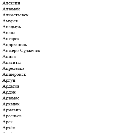
Алексин
Алзамай
Альметьевск
Амурск
Анадырь
Анапа
Ангарск
Андреаполь
Анжеро-Судженск
Анива
Апатиты
Апрелевка
Апшеронск
Аргун
Ардатов
Ардон
Арзамас
Аркадак
Армавир
Арсеньев
Арск
Артём