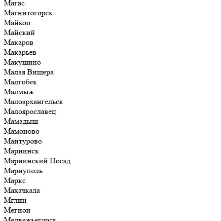
Магас
Магнитогорск
Майкоп
Майский
Макаров
Макарьев
Макушино
Малая Вишера
Малгобек
Малмыж
Малоархангельск
Малоярославец
Мамадыш
Мамоново
Мантурово
Мариинск
Мариинский Посад
Мариуполь
Маркс
Махачкала
Мглин
Мегион
Медвежьегорск