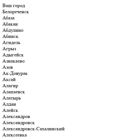
Ваш город
Белореченск
Абаза
Абакан
Абдулино
Абинск
Агидель
Агрыз
Адыгейск
Азнакаево
Азов
Ак-Довурак
Аксай
Алагир
Алапаевск
Алатырь
Алдан
Алейск
Александров
Александровск
Александровск-Сахалинский
Алексеевка