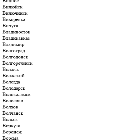
Видное
Вилюйск
Вилючинск
Вихоревка
Вичуга
Владивосток
Владикавказ
Владимир
Волгоград
Волгодонск
Волгореченск
Волжск
Волжский
Вологда
Володарск
Волоколамск
Волосово
Волхов
Волчанск
Вольск
Воркута
Воронеж
Ворсма