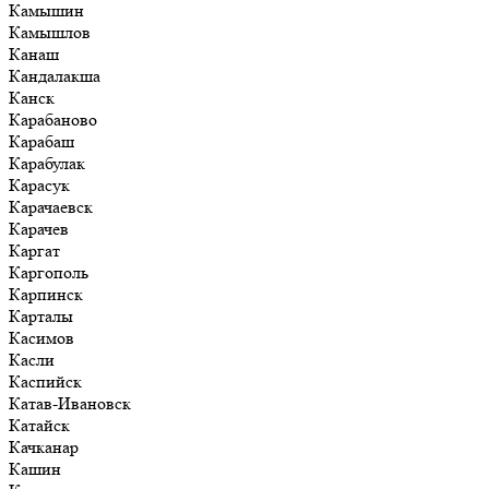
Камышин
Камышлов
Канаш
Кандалакша
Канск
Карабаново
Карабаш
Карабулак
Карасук
Карачаевск
Карачев
Каргат
Каргополь
Карпинск
Карталы
Касимов
Касли
Каспийск
Катав-Ивановск
Катайск
Качканар
Кашин