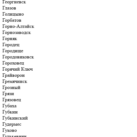
Георгиевск
Глазов
Голицыно
Горбатов
Горно-Алтайск
Горнозаводск
Горняк
Городец
Городище
Городовиковск
Гороховец
Горячий Ключ
Грайворон
Гремячинск
Грозный
Грязи
Грязовец
Губаха
Губкин
Губкинский
Гудермес
Гуково
Гулькевичи