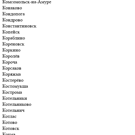
Комсомольск-на-Амуре
Конаково
Кондопога
Кондрово
Константиновск
Копейск
Кораблино
Кореновск
Коркино
Королёв
Короча
Корсаков
Коряжма
Костерёво
Костомукша
Кострома
Котельники
Котельниково
Котельнич
Котлас
Котово
Котовск
Кохма