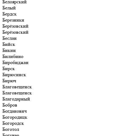
Белоярский
Белый
Бердск
Березники
Берёзовский
Берёзовский
Беслан
Бийск
Бикин
Билибино
Биробиджан
Бирск
Бирюсинск
Бирюч
Благовещенск
Благовещенск
Благодарный
Бобров
Богданович
Богородицк
Богородск
Боготол
Богучар