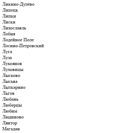
Ликино-Дулёво
Липецк
Липки
Лиски
Лихославль
Лобня
Лодейное Поле
Лосино-Петровский
Луга
Луза
Лукоянов
Луховицы
Лысково
Лысьва
Лыткарино
Льгов
Любань
Люберцы
Любим
Людиново
Лянтор
Магадан