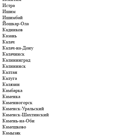
Истра
Ишим
Ишимбай
Йошкар-Ола
Кадников
Казань
Калач
Калач-на-Дону
Калачинск
Калининград
Калининск
Калтан
Калуга
Калязин
Камбарка
Каменка
Каменногорск
Каменск-Уральский
Каменск-Шахтинский
Камень-на-Оби
Камешково
Камызяк