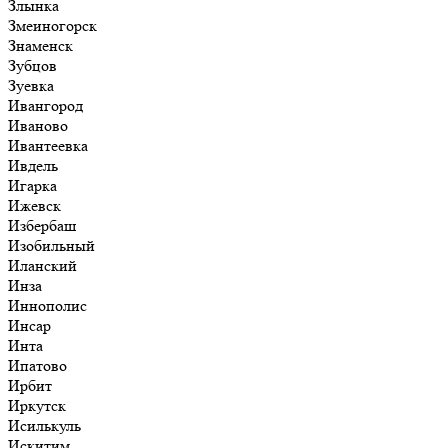
Злынка
Змеиногорск
Знаменск
Зубцов
Зуевка
Ивангород
Иваново
Ивантеевка
Ивдель
Игарка
Ижевск
Избербаш
Изобильный
Иланский
Инза
Иннополис
Инсар
Инта
Ипатово
Ирбит
Иркутск
Исилькуль
Искитим