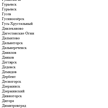
Гурьевск
Гурьевск
Гусев
Гусиноозёрск
Гусь-Хрустальный
Давлеканово
Дагестанские Огни
Далматово
Дальнегорск
Дальнереченск
Данилов
Данков
Дегтярск
Дедовск
Демидов
Дербент
Десногорск
Дзержинск
Дзержинский
Дивногорск
Дигора
Димитровград