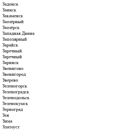
Задонск
Заинск
Закаменск
Заозёрный
Заозёрск
Западная Двина
Заполярный
Зарайск
Заречный
Заречный
Заринск
Звенигово
Звенигород
Зверево
Зеленогорск
Зеленоградск
Зеленодольск
Зеленокумск
Зерноград
Зея
Зима
Златоуст