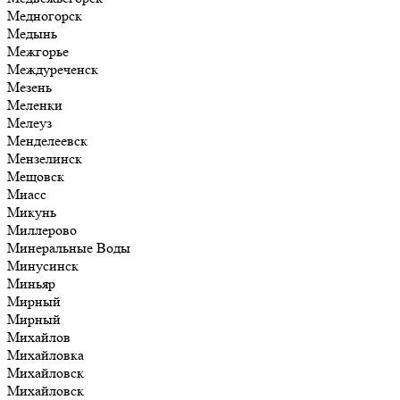
Медногорск
Медынь
Межгорье
Междуреченск
Мезень
Меленки
Мелеуз
Менделеевск
Мензелинск
Мещовск
Миасс
Микунь
Миллерово
Минеральные Воды
Минусинск
Миньяр
Мирный
Мирный
Михайлов
Михайловка
Михайловск
Михайловск