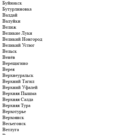
Буйнакск
Бутурлиновка
Валдай
Валуйки
Велиж
Великие Луки
Великий Новгород
Великий Устюг
Вельск
Венёв
Верещагино
Верея
Верхнеуральск
Верхний Тагил
Верхний Уфалей
Верхняя Пышма
Верхняя Салда
Верхняя Тура
Верхотурье
Верхоянск
Весьегонск
Ветлуга